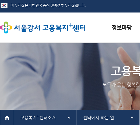
서식자료실
채용정보
고용
인재정보
모두가 웃는 행복한
관련사이트
+
고용복지
센터소개
센터에서 하는 일