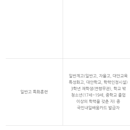
일반계고(일반고, 자율고, 대안교육
특성화고, 대안학교, 학력인정시설)
3학년 재학생(연령무관), 학교 밖
일반고 특화훈련
청소년(17세~19세, 중학교 졸업
이상의 학력을 갖춘 자) 중
국민내일배움카드 발급자