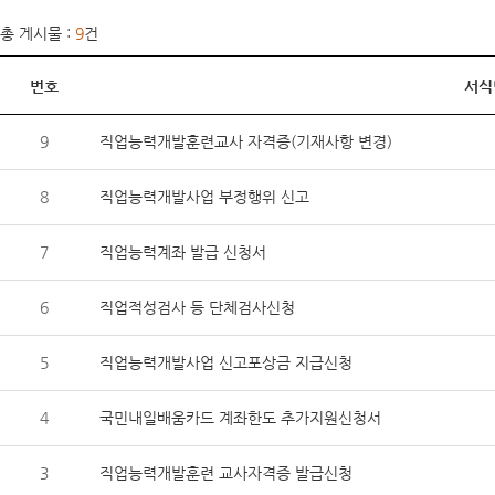
총 게시물 :
9
건
번호
서식
9
직업능력개발훈련교사 자격증(기재사항 변경)
8
직업능력개발사업 부정행위 신고
7
직업능력계좌 발급 신청서
6
직업적성검사 등 단체검사신청
5
직업능력개발사업 신고포상금 지급신청
4
국민내일배움카드 계좌한도 추가지원신청서
3
직업능력개발훈련 교사자격증 발급신청