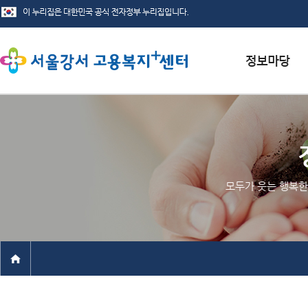
서식자료실
채용정보
인재정보
모두가 웃는 행복한
관련사이트