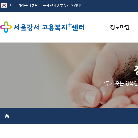
서식자료실
채용정보
인재정보
모두가 웃는 행복한
관련사이트