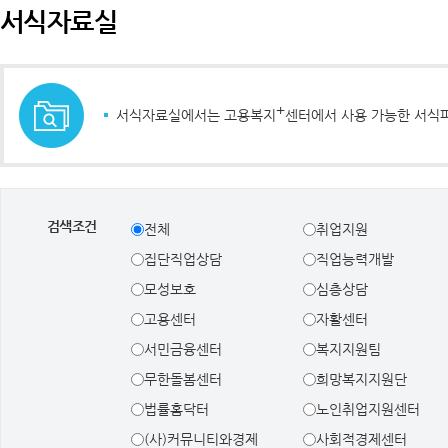
서식자료실
+
서식자료실에서는 고용복지
센터에서 사용 가능한 서식
검색조건
전체
취업지원
집단직업상담
직업능력개발
모성보호
심층상담
고용센터
자활센터
서민금융센터
복지지원팀
무한돌봄센터
희망복지지원단
법률홈닥터
노인취업지원센터
(사)커뮤니티와경제
사회적경제센터