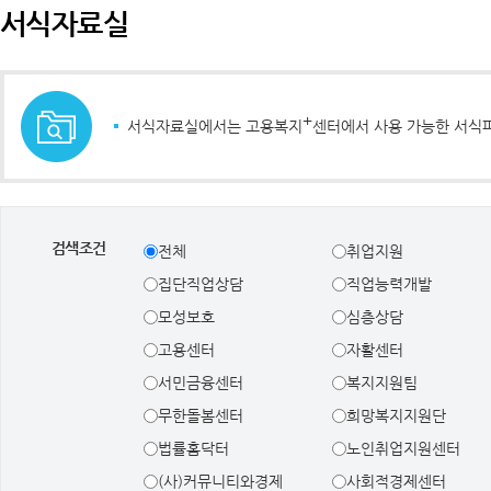
서식자료실
+
서식자료실에서는 고용복지
센터에서 사용 가능한 서식
검색조건
전체
취업지원
집단직업상담
직업능력개발
모성보호
심층상담
고용센터
자활센터
서민금융센터
복지지원팀
무한돌봄센터
희망복지지원단
법률홈닥터
노인취업지원센터
(사)커뮤니티와경제
사회적경제센터