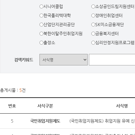
시니어클럽
소상공인드림지원센터
한국폴리텍대학
장애인취업센터
산업단지관리공단
SK미소금융재단
북한이탈주민취업지원
금융복지센터
출장소
심리안정지원프로그램
검색키워드
총게시물 :
5
건
번호
서식구분
서식명
5
국민취업지원제도
(국민취업지원제도) 취업지원 유예 