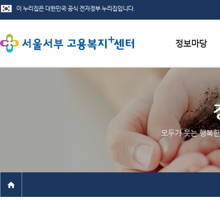
서식자료실
채용정보
인재정보
모두가 웃는 행복한
관련사이트