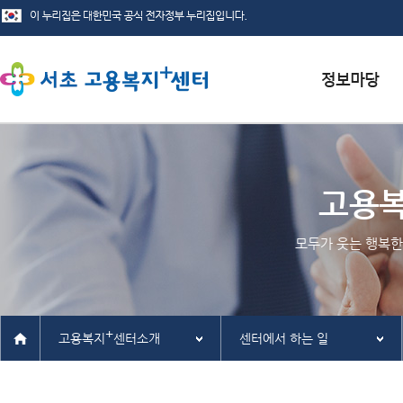
서식자료실
채용정보
고용
인재정보
모두가 웃는 행복한
관련사이트
+
고용복지
센터소개
센터에서 하는 일