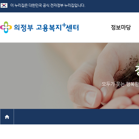
서식자료실
채용정보
인재정보
모두가 웃는 행복한
관련사이트