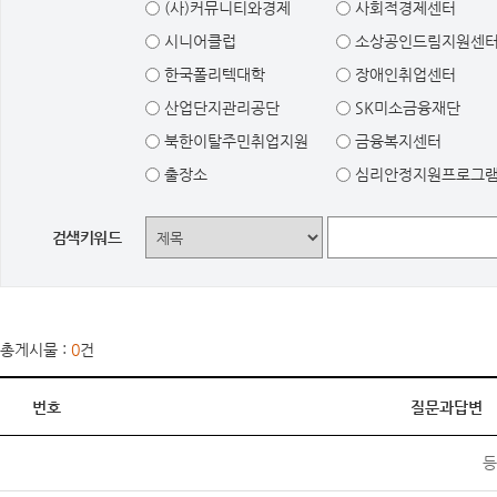
(사)커뮤니티와경제
사회적경제센터
시니어클럽
소상공인드림지원센
한국폴리텍대학
장애인취업센터
산업단지관리공단
SK미소금융재단
북한이탈주민취업지원
금융복지센터
출장소
심리안정지원프로그
검색키워드
총게시물 :
0
건
번호
질문과답변
등