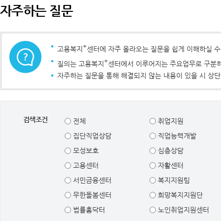
자주하는 질문
+
고용복지
센터에 자주 올라오는 질문을 쉽게 이해하실 
+
질의는 고용복지
센터에서 이루어지는 주요업무로 구분하였
자주하는 질문을 통해 해결되지 않는 내용이 있을 시 상단
검색조건
전체
취업지원
집단직업상담
직업능력개발
모성보호
심층상담
고용센터
자활센터
서민금융센터
복지지원팀
무한돌봄센터
희망복지지원단
법률홈닥터
노인취업지원센터