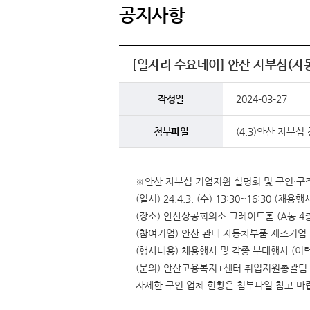
공지사항
[일자리 수요데이] 안산 자부심(자
작성일
2024-03-27
첨부파일
(4.3)안산 자부심
※안산 자부심 기업지원 설명회 및 구인·구
(일시) 24.4.3. (수) 13:30~16:30 (채용행사
(장소) 안산상공회의소 그레이트홀 (A동 4층
(참여기업) 안산 관내 자동차부품 제조기업 
(행사내용) 채용행사 및 각종 부대행사 (이
(문의) 안산고용복지+센터 취업지원총괄팀 ☏ 0
자세한 구인 업체 현황은 첨부파일 참고 바