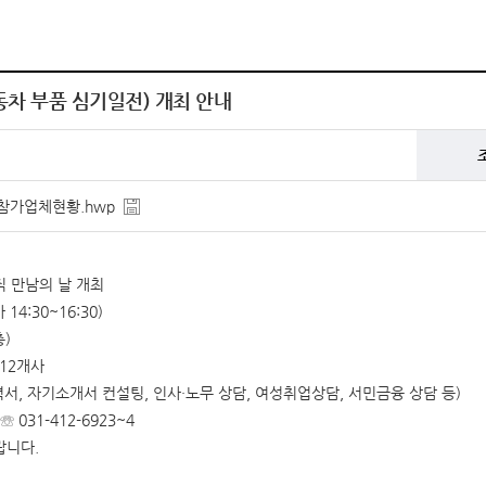
동차 부품 심기일전) 개최 안내
 참가업체현황.hwp
직 만남의 날 개최
 14:30~16:30)
)
12개사
력서, 자기소개서 컨설팅, 인사·노무 상담, 여성취업상담, 서민금융 상담 등)
31-412-6923~4
랍니다.