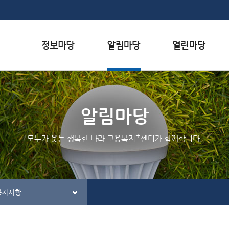
본문내용 바로가기
하단메뉴 가기
서식자료실
행사일정
자주하는 질문
채용정보
공지사항
질문하기
알림마당
인재정보
홍보/보도자료실
칭찬하기
+
모두가 웃는 행복한 나라 고용복지
센터가 함께합니다.
관련사이트
불친절 신고하기
공지사항