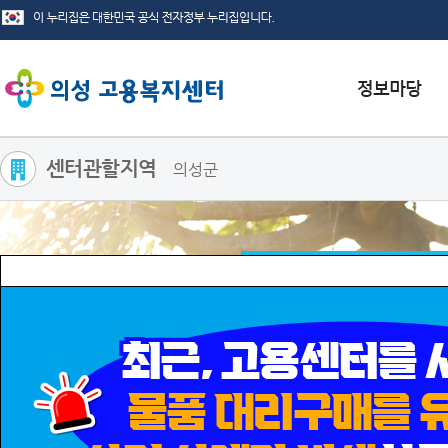
센터관할지역
의성군
서식자료실
채용정보
인재정보
관련사이트
국민취업지원제도
저소득 취업취약계층 대상