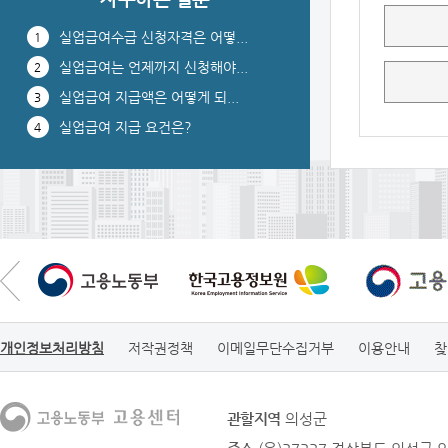
공지
실업급여수급 신청자격은 어떻...
1
[공고] 2026년 고용창
실업급여는 언제까지 신청해야...
출장려금 및 고용안...
2
실업급여 지급액은 어떻게 되...
3
실업급여 지급 요건은?
4
2026-01-02
개인정보처리방침
저작권정책
이메일무단수집거부
이용안내
찾
관할지역
의성군