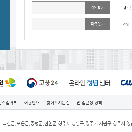
경력
지역찾기
직종찾기
단수집거부
이용안내
찾아오시는길
웹 접근성 정책
역
괴산군,보은군,증평군,진천군,청주시 상당구,청주시 서원구,청주시 청