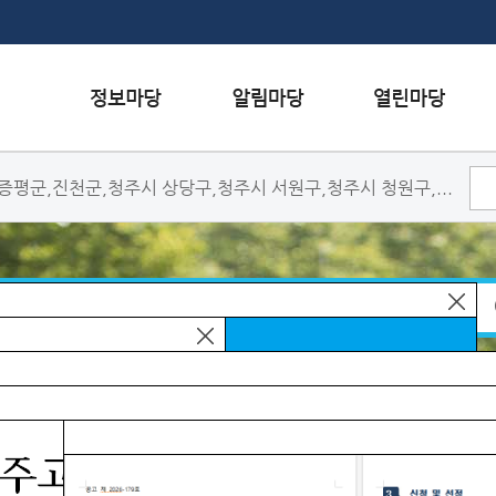
본문내용 바로가기
퀵메뉴 바로가기
하단메뉴 가기
증평군,진천군,청주시 상당구,청주시 서원구,청주시 청원구,...
서식자료실
행사일정
자주하는 질문
채용정보
공지사항
질문하기
인재정보
홍보/보도자료실
칭찬하기
관련사이트
간행물
불친절 신고하기
 신청 안내
으로