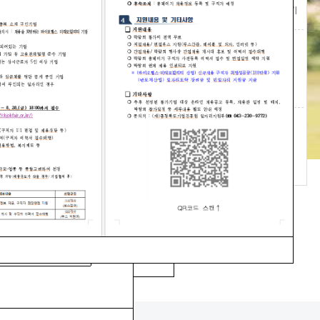
전국
고용센터찾기
전자팩스
수신조회
취업지원
프로그램
원팀
중장년내일센터
출장소운영안내