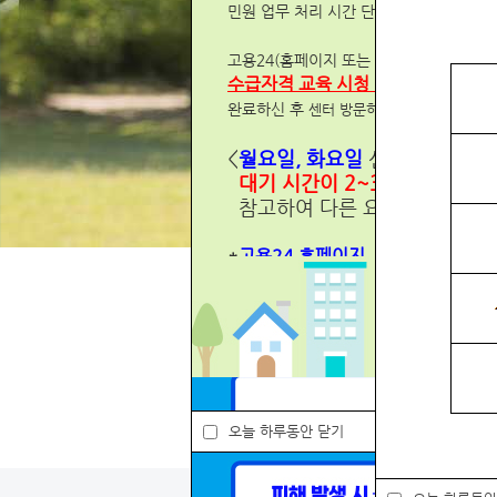
민원 업무 처리 시간 단축을 위해 안내드
고용안정을 위해 고용센터가
앞장 서겠습니다.
고용24(홈페이지 또는 어플)에서
수급자격 교육 시청 및 구직 신청
을
자세히보기
완료하신 후
센터 방문하시면 빠르게 신청이
<
월요일, 화요일
신청자가 다른 
대기 시간이 2~3배
소요되므로
참고하여 다른 요일에 방문해주
*
고용24 홈페이지
-실업급여-수급자격-수급자격 신청
고용24 어플
-실업/육아-수급자격신청자 온라인
고용센터
일
오늘 하루동안
오늘 하루동안 닫기