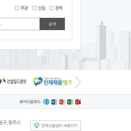
무관
신입
경력
검색
뷰어다운로드
원구,청주시
전국고용센터 바로가기