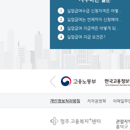
공지
실업급여수급 신청자격은 어떻...
1
[대전지방고용노동청청
실업급여는 언제까지 신청해야...
주지청 공고 제2025-...
2
실업급여 지급액은 어떻게 되...
3
실업급여 지급 요건은?
4
2025-12-26
개인정보처리방침
저작권정책
이메일무
관할지
흥덕구