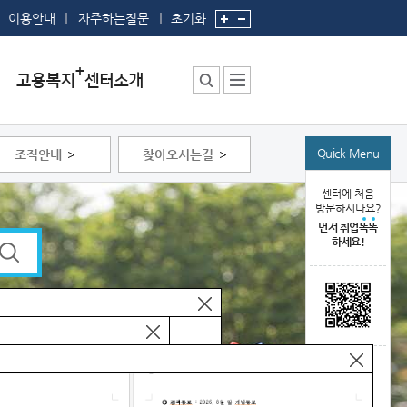
이용안내
자주하는질문
초기화
Quick Menu
조직안내
찾아오시는길
센터소장 인사말
센터에서 하는 일
센터에 처음
방문하시나요?
부서 및 직원소개
먼저 취업
똑
똑
하세요!
시설안내
시설예약
찾아오시는 길