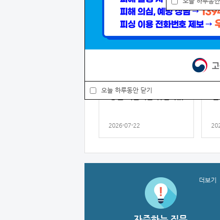
오늘 하루동안
공지사항
전체
공지
공
『2026년 충청북도&충
고
오늘 하루동안 닫기
청권 내일이음 취업박...
신
2026-07-22
20
공지
2026년도 고용서비스
우수기관 인증제 사업...
더보기
2026-04-08
자주하는 질문