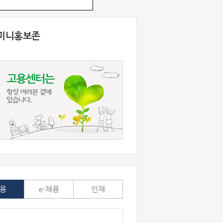
미니홍보존
용
e-채용
인재