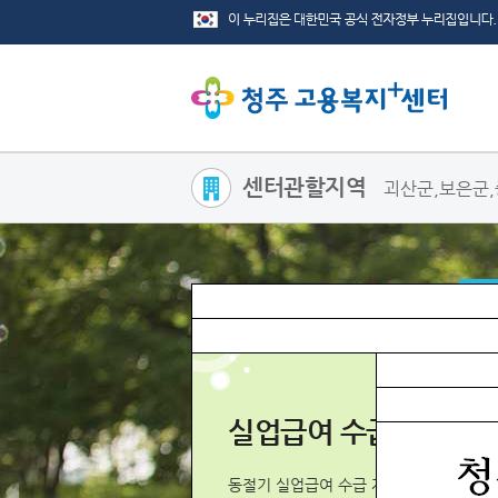
센터관할지역
괴산군,보은군,
고용안정사업
실업급여 수급자격 신규
마음편하게 일할 수 있는 곳,
동절기 실업급여 수급 자격 신청자 급증