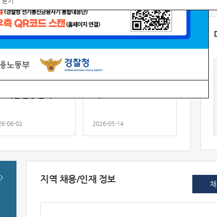
 닫기
안내
공지
센터소식
지
안내
용보험 부정수급 집중
고용유지지원금 제도 안
고기간 운영 안내
내
26-06-02
2026-05-14
안내
<대전지방고용노동청 공
고 제2026-10호>...
지역 채용/인재 정보
채
2026-01-19