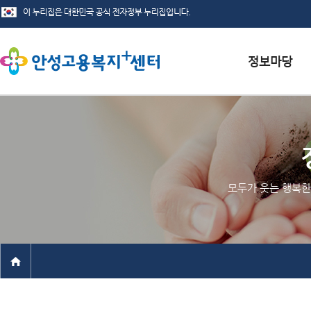
서식자료실
채용정보
인재정보
모두가 웃는 행복한
관련사이트