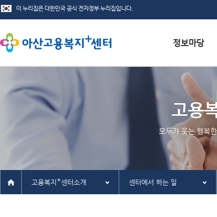
서식자료실
채용정보
고용
인재정보
모두가 웃는 행복한
관련사이트
+
고용복지
센터소개
센터에서 하는 일