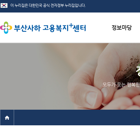
서식자료실
채용정보
인재정보
모두가 웃는 행복한
관련사이트