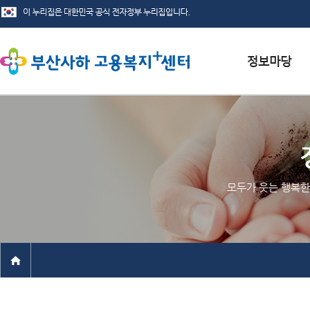
서식자료실
채용정보
인재정보
모두가 웃는 행복한
관련사이트