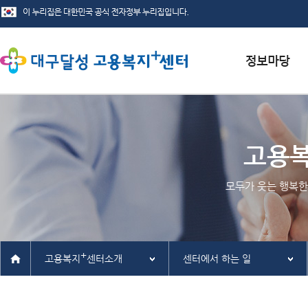
서식자료실
채용정보
고용
인재정보
모두가 웃는 행복한
관련사이트
+
고용복지
센터소개
센터에서 하는 일