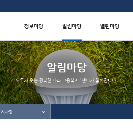
본문내용 바로가기
하단메뉴 가기
서식자료실
행사일정
자주하는 질문
채용정보
공지사항
질문하기
알림마당
인재정보
홍보/보도자료실
칭찬하기
+
모두가 웃는 행복한 나라 고용복지
센터가 함께합니다.
관련사이트
불친절 신고하기
공지사항