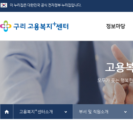
서식자료실
채용정보
고용
인재정보
모두가 웃는 행복한
관련사이트
+
고용복지
센터소개
부서 및 직원소개