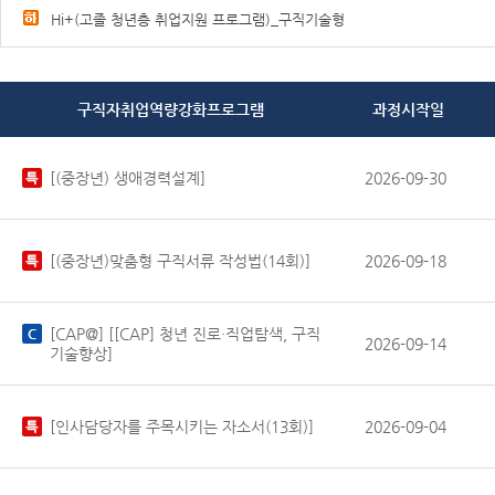
Hi+(고졸 청년층 취업지원 프로그램)_구직기술형
구직자취업역량강화프로그램
과정시작일
[(중장년) 생애경력설계]
2026-09-30
[(중장년)맞춤형 구직서류 작성법(14회)]
2026-09-18
[CAP@] [[CAP] 청년 진로·직업탐색, 구직
2026-09-14
기술향상]
[인사담당자를 주목시키는 자소서(13회)]
2026-09-04