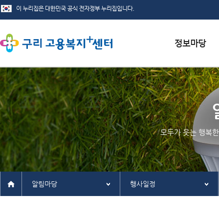
서식자료실
채용정보
인재정보
모두가 웃는 행복한
관련사이트
알림마당
행사일정