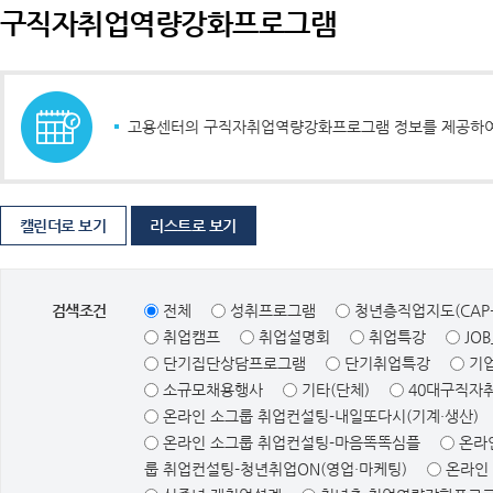
구직자취업역량강화프로그램
고용센터의 구직자취업역량강화프로그램 정보를 제공하여 
캘린더로 보기
리스트로 보기
검색조건
전체
성취프로그램
청년층직업지도(CAP+
취업캠프
취업설명회
취업특강
JO
단기집단상담프로그램
단기취업특강
기
소규모채용행사
기타(단체)
40대구직자취
온라인 소그룹 취업컨설팅-내일또다시(기계·생산)
온라인 소그룹 취업컨설팅-마음똑똑심플
온라
룹 취업컨설팅-청년취업ON(영업·마케팅)
온라인 