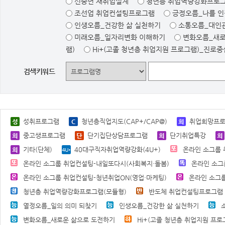
신중년 재취업설계
청년층 취업역량강화프로그
조선업 취업컨설팅프로그램
긍정오름_나를 
인생오름_건강한 삶 실천하기
소통오름_대인
미래오름_일자리변화 이해하기
변화오름_새로
램)
Hi+(고졸 청년층 취업지원 프로그램)_진로
검색키워드
성취프로그램
청년층직업지도(CAP+/CAP@)
취업희망프
중고생프로그램
단기집단상담프로그램
단기취업특강
기타(단체)
40대구직자취업역량강화(4U+)
온라인 소그룹 
온라인 소그룹 취업컨설팅-내일또다시(사회복지·돌봄)
온라인 소그
온라인 소그룹 취업컨설팅-청년취업ON(영업·마케팅)
온라인 소그룹
청년층 취업역량강화프로그램(모듈형)
반도체 취업컨설팅프로그램
열정오름_일의 의미 되찾기
인생오름_건강한 삶 실천하기
변화오름_새로운 삶으로 도전하기
Hi+(고졸 청년층 취업지원 프로