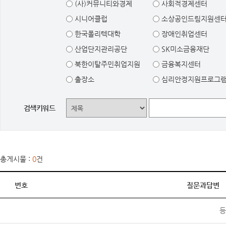
(사)커뮤니티와경제
사회적경제센터
시니어클럽
소상공인드림지원센
한국폴리텍대학
장애인취업센터
산업단지관리공단
SK미소금융재단
북한이탈주민취업지원
금융복지센터
출장소
심리안정지원프로그
검색키워드
총게시물 :
0
건
번호
질문과답변
등