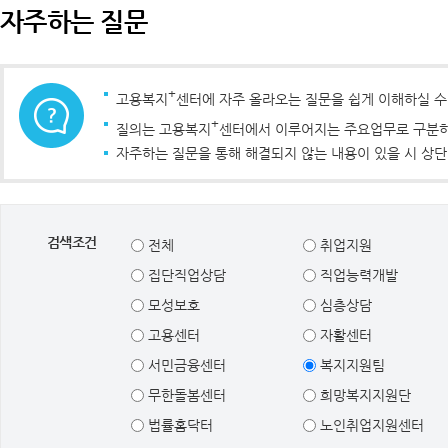
자주하는 질문
+
고용복지
센터에 자주 올라오는 질문을 쉽게 이해하실 
+
질의는 고용복지
센터에서 이루어지는 주요업무로 구분하였
자주하는 질문을 통해 해결되지 않는 내용이 있을 시 상단
검색조건
전체
취업지원
집단직업상담
직업능력개발
모성보호
심층상담
고용센터
자활센터
서민금융센터
복지지원팀
무한돌봄센터
희망복지지원단
법률홈닥터
노인취업지원센터