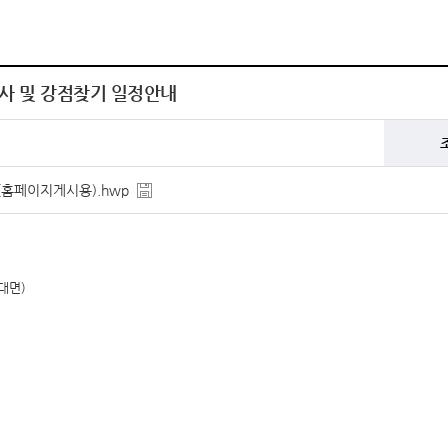
사 및 강점찾기 일정안내
(홈페이지게시용).hwp
대면)