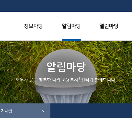
본문내용 바로가기
하단메뉴 가기
서식자료실
행사일정
자주하는 질문
채용정보
공지사항
질문하기
알림마당
인재정보
홍보/보도자료실
칭찬하기
+
모두가 웃는 행복한 나라 고용복지
센터가 함께합니다.
관련사이트
불친절 신고하기
공지사항