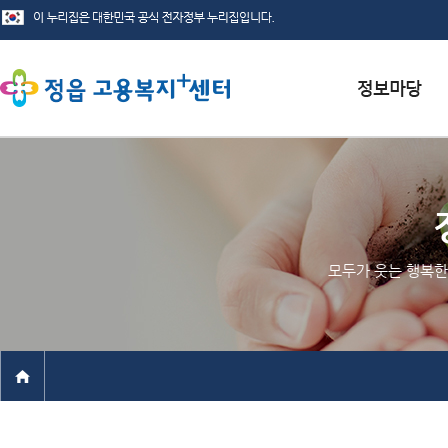
서식자료실
채용정보
인재정보
모두가 웃는 행복한
관련사이트