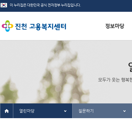
서식자료실
채용정보
인재정보
모두가 웃는 행복
관련사이트
열린마당
질문하기