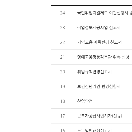
24
국민취업지원제도 이관신청서 
23
직업정보제공사업 신고서
22
지역고용 계획변경 신고서
21
명예고용평등감독관 위촉 신청
20
취업규칙변경신고서
19
보건진단기관 변경신청서
18
산업안전
17
근로자공급사업허가(신규)
16
노무법인해산신고서