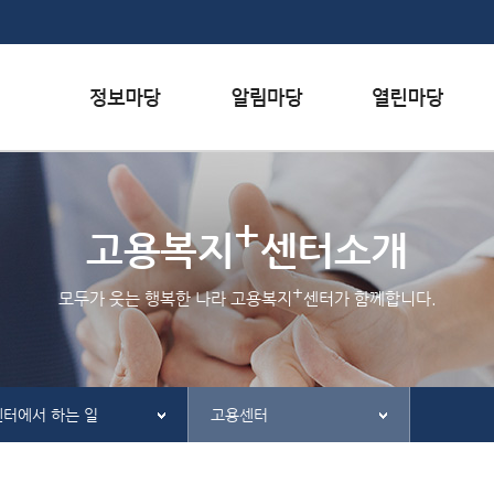
본문내용 바로가기
하단메뉴 가기
서식자료실
행사일정
자주하는 질문
+
채용정보
공지사항
질문하기
고용복지
센터소개
인재정보
홍보/보도자료실
칭찬하기
+
모두가 웃는 행복한 나라 고용복지
센터가 함께합니다.
관련사이트
불친절 신고하기
센터에서 하는 일
고용센터