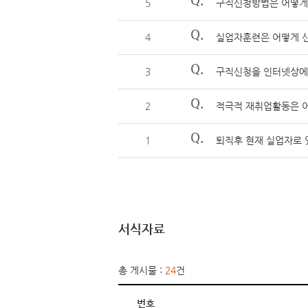
5
구직신청방법은 어떻게
Q.
4
실업자훈련은 어떻게 신
Q.
3
구직신청을 인터넷상에
Q.
2
적극적 재취업활동은 어
Q.
1
퇴직후 현재 실업자로 
서식자료
총 게시물 :
24
건
번호