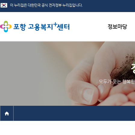
서식자료실
채용정보
인재정보
모두가 웃는 행복한
관련사이트