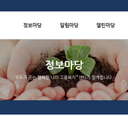
본문내용 바로가기
하단메뉴 가기
서식자료실
행사일정
자주하는 질문
채용정보
공지사항
질문하기
정보마당
인재정보
홍보/보도자료실
칭찬하기
+
모두가 웃는 행복한 나라 고용복지
센터가 함께합니다.
관련사이트
불친절 신고하기