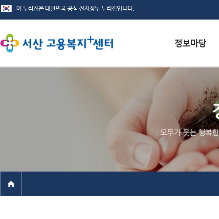
서식자료실
채용정보
인재정보
모두가 웃는 행복한
관련사이트