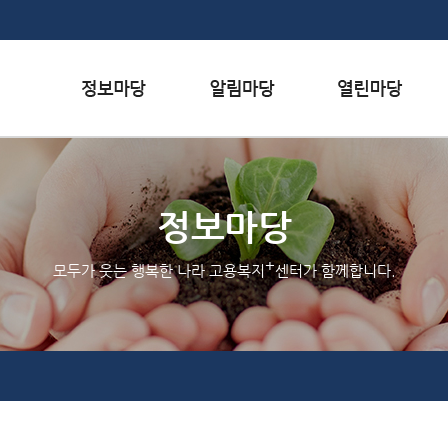
본문내용 바로가기
하단메뉴 가기
서식자료실
행사일정
자주하는 질문
채용정보
공지사항
질문하기
정보마당
인재정보
홍보/보도자료실
칭찬하기
+
모두가 웃는 행복한 나라 고용복지
센터가 함께합니다.
관련사이트
불친절 신고하기