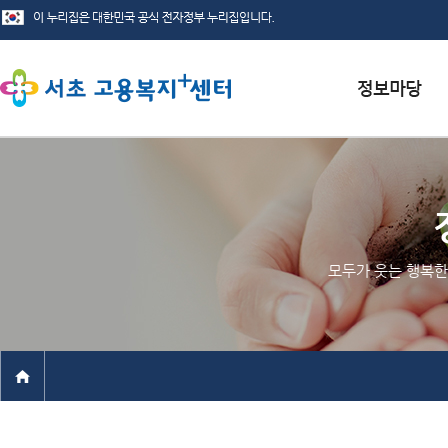
서식자료실
채용정보
인재정보
모두가 웃는 행복한
관련사이트