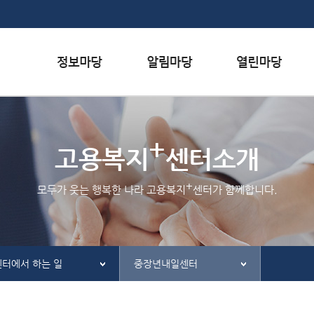
본문내용 바로가기
하단메뉴 가기
서식자료실
행사일정
자주하는 질문
+
채용정보
공지사항
질문하기
고용복지
센터소개
인재정보
홍보/보도자료실
칭찬하기
+
모두가 웃는 행복한 나라 고용복지
센터가 함께합니다.
관련사이트
불친절 신고하기
센터에서 하는 일
중장년내일센터