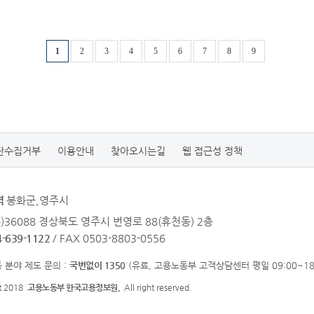
1
2
3
4
5
6
7
8
9
단수집거부
이용안내
찾아오시는길
웹 접근성 정책
역
봉화군,영주시
우)36088 경상북도 영주시 번영로 88(휴천동) 2층
4-639-1122
/ FAX 0503-8803-0556
 분야 제도 문의 :
국번없이 1350
(유료, 고용노동부 고객상담센터 평일 09:00~18:
ht 2018
고용노동부 한국고용정보원.
All right reserved.