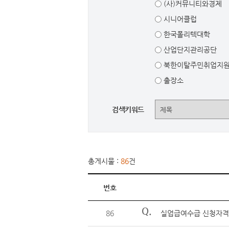
(사)커뮤니티와경제
시니어클럽
한국폴리텍대학
산업단지관리공단
북한이탈주민취업지
출장소
검색키워드
총게시물 :
86
건
번호
Q.
86
실업급여수급 신청자격