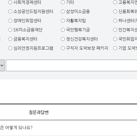
사회적경제센터
기타
고용복지
소상공인드림지원센터
삼성미소금융
신용회복
장애인취업센터
자활복지팀
하나센터(
SK미소금융재단
국민행복기금
민간복지
원
금융복지센터
정신건강복지센터
국민취업
심리안정지원프로그램
구직자 도약보장 패키지
기업 도약
질문과답변
은 어떻게 되나요?