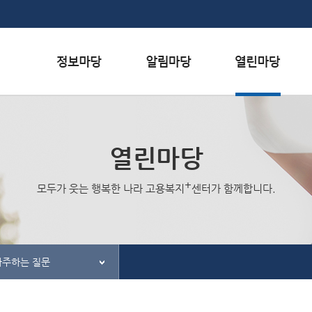
본문내용 바로가기
하단메뉴 가기
서식자료실
행사일정
자주하는 질문
채용정보
공지사항
질문하기
열린마당
인재정보
홍보/보도자료실
칭찬하기
+
모두가 웃는 행복한 나라 고용복지
센터가 함께합니다.
관련사이트
간행물
불친절 신고하기
자주하는 질문