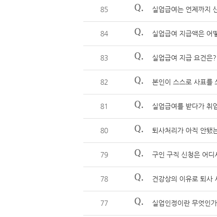
Q.
85
실업급여는 언제까지 
Q.
84
실업급여 지급액은 어
Q.
83
실업급여 지급 요건은?
Q.
82
본인이 스스로 사표를 
Q.
81
실업급여를 받다가 취
Q.
80
퇴사처리가 아직 안됐
Q.
79
구인 구직 신청은 어디
Q.
78
건강상의 이유로 퇴사 
Q.
77
실업인정이란 무엇인가