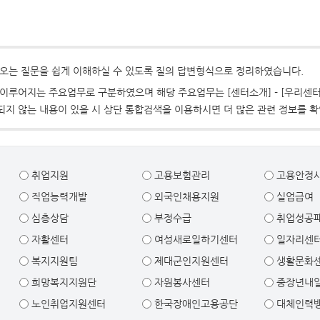
오는 질문을 쉽게 이해하실 수 있도록 질의 답변형식으로 정리하였습니다.
이루어지는 주요업무로 구분하였으며 해당 주요업무는 [센터소개] - [우리센터
지 않는 내용이 있을 시 상단 통합검색을 이용하시면 더 많은 관련 정보를 확
취업지원
고용보험관리
고용안정
직업능력개발
외국인채용지원
실업급여
심층상담
부정수급
취업성공
자활센터
여성새로일하기센터
일자리센
복지지원팀
제대군인지원센터
생활문화
희망복지지원단
자원봉사센터
중장년내
노인취업지원센터
한국장애인고용공단
대체인력