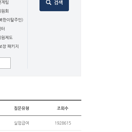
연계팀
위원회
북한이탈주민)
센터
지원제도
보장 패키지
질문유형
조회수
실업급여
1928615