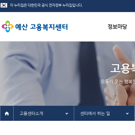
서식자료실
채용정보
고용
인재정보
모두가 웃는 행복
관련사이트
고용센터소개
센터에서 하는 일