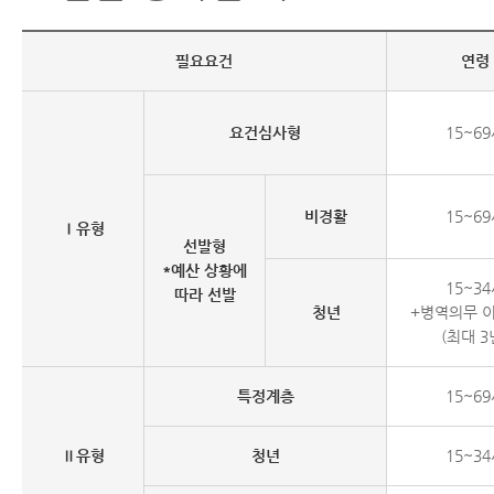
필요요건
연령
요건심사형
15~6
비경활
15~6
Ⅰ유형
선발형
*예산 상황에
15~3
따라 선발
청년
+병역의무 
(최대 3
특정계층
15~6
Ⅱ유형
청년
15~3