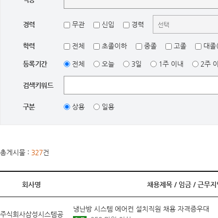
경력
무관
신입
경력
학력
전체
초졸이하
중졸
고졸
대졸(
등록기간
전체
오늘
3일
1주 이내
2주 
검색키워드
구분
상용
일용
총게시물 :
327
건
회사명
채용제목 /
임금
/
근무지
냉난방 시스템 에어컨 설치직원 채용 자격증우대
주식회사삼성시스템공