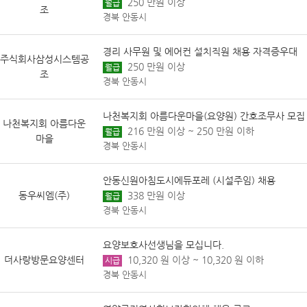
250 만원 이상
월급
조
경북 안동시
경리 사무원 및 에어컨 설치직원 채용 자격증우대
주식회사삼성시스템공
250 만원 이상
월급
조
경북 안동시
나천복지회 아름다운마을(요양원) 간호조무사 모집
나천복지회 아름다운
216 만원 이상 ~ 250 만원 이하
월급
마을
경북 안동시
안동신원아침도시에듀포레 (시설주임) 채용
동우씨엠(주)
338 만원 이상
월급
경북 안동시
요양보호사선생님을 모십니다.
더사랑방문요양센터
10,320 원 이상 ~ 10,320 원 이하
시급
경북 안동시