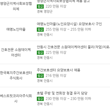
영양군지역사회보장협의체 채용 공고
영양군지역사회보장협
220 만원 이상
월급
의체
경북 영양군
애명노인마을(노인요양시설) 요양보호사 구인
애명노인마을
255 만원 이상 ~ 255 만원 이하
월급
경북 안동시
안동시 간호전문 소원데이케어센터 물리(작업)치료
간호전문 소원데이케
225 만원 이상
월급
어센터
경북 안동시
주간보호센터 요양보호사 채용
한국복지주간보호센터
216 만원 이상
월급
주식회사
경북 안동시
호텔 주방 및 연회장 청결 유지 담당
베스트핏코리아주식회
230 만원 이상 ~ 230 만원 이하
월급
사
경북 안동시