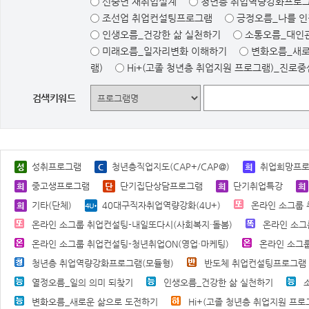
신중년 재취업설계
청년층 취업역량강화프로그
조선업 취업컨설팅프로그램
긍정오름_나를 
인생오름_건강한 삶 실천하기
소통오름_대인
미래오름_일자리변화 이해하기
변화오름_새로
램)
Hi+(고졸 청년층 취업지원 프로그램)_진로
검색키워드
성취프로그램
청년층직업지도(CAP+/CAP@)
취업희망프
중고생프로그램
단기집단상담프로그램
단기취업특강
기타(단체)
40대구직자취업역량강화(4U+)
온라인 소그룹 
온라인 소그룹 취업컨설팅-내일또다시(사회복지·돌봄)
온라인 소그
온라인 소그룹 취업컨설팅-청년취업ON(영업·마케팅)
온라인 소그룹
청년층 취업역량강화프로그램(모듈형)
반도체 취업컨설팅프로그램
열정오름_일의 의미 되찾기
인생오름_건강한 삶 실천하기
변화오름_새로운 삶으로 도전하기
Hi+(고졸 청년층 취업지원 프로