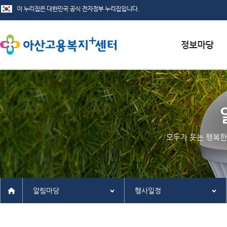
서식자료실
채용정보
인재정보
모두가 웃는 행복한
관련사이트
알림마당
행사일정