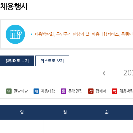
채용행사
채용박람회, 구인구직 만남의 날, 채용대행서비스, 동행
캘린더로 보기
리스트로 보기
20
만남의날
채용대행
동행면접
잡페어
채용박
일
월
화