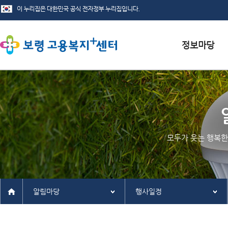
서식자료실
채용정보
인재정보
모두가 웃는 행복한
관련사이트
알림마당
행사일정