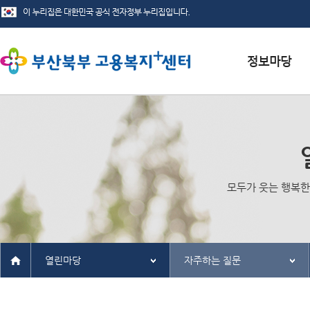
서식자료실
채용정보
인재정보
모두가 웃는 행복한
관련사이트
열린마당
자주하는 질문