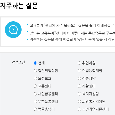
자주하는 질문
+
고용복지
센터에 자주 올라오는 질문을 쉽게 이해하실 
+
질의는 고용복지
센터에서 이루어지는 주요업무로 구분하였
자주하는 질문을 통해 해결되지 않는 내용이 있을 시 상단
검색조건
전체
취업지원
집단직업상담
직업능력개발
모성보호
심층상담
고용센터
자활센터
서민금융센터
복지지원팀
무한돌봄센터
희망복지지원단
법률홈닥터
노인취업지원센터