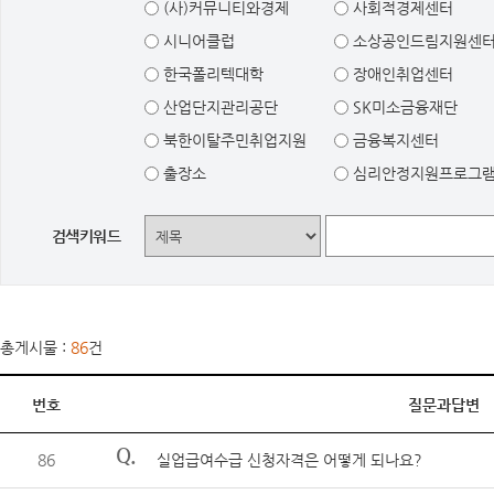
(사)커뮤니티와경제
사회적경제센터
시니어클럽
소상공인드림지원센
한국폴리텍대학
장애인취업센터
산업단지관리공단
SK미소금융재단
북한이탈주민취업지원
금융복지센터
출장소
심리안정지원프로그
검색키워드
총게시물 :
86
건
번호
질문과답변
Q.
86
실업급여수급 신청자격은 어떻게 되나요?