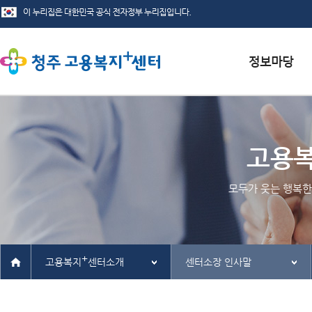
서식자료실
채용정보
고용
인재정보
모두가 웃는 행복한
관련사이트
+
고용복지
센터소개
센터소장 인사말