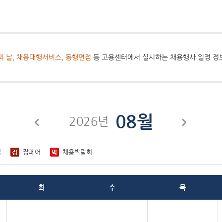
의 날, 채용대행서비스, 동행면접
등 고용센터에서 실시하는 채용행사 일정 정
08월
2026년
접
잡페어
채용박람회
화
수
목