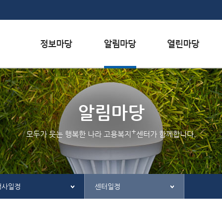
본문내용 바로가기
하단메뉴 가기
서식자료실
행사일정
자주하는 질문
채용정보
공지사항
질문하기
알림마당
인재정보
홍보/보도자료실
칭찬하기
+
모두가 웃는 행복한 나라 고용복지
센터가 함께합니다.
관련사이트
불친절 신고하기
행사일정
센터일정