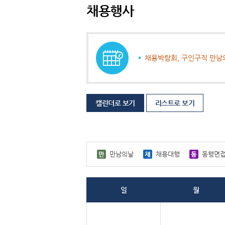
채용행사
채용박람회, 구인구직 만남
캘린더로 보기
리스트로 보기
만남의날
채용대행
동행면
일
월