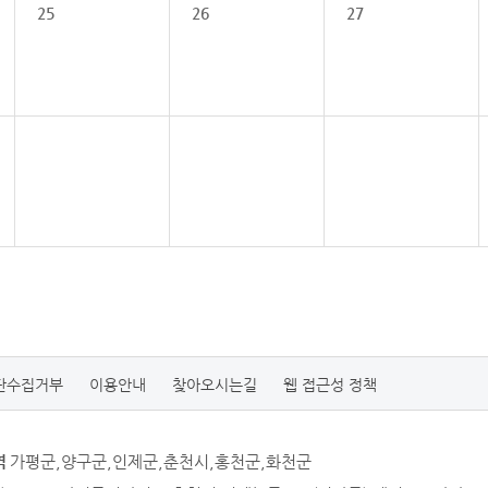
25
26
27
단수집거부
이용안내
찾아오시는길
웹 접근성 정책
역
가평군,양구군,인제군,춘천시,홍천군,화천군