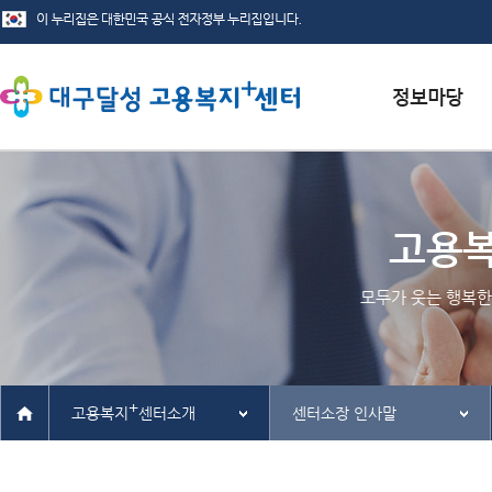
서식자료실
채용정보
고용
인재정보
모두가 웃는 행복한
관련사이트
+
고용복지
센터소개
센터소장 인사말