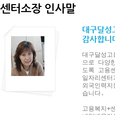
센터소장 인사말
대구달성
감사합니
대구달성고
으로 다양
도록 고용
일자리센터가
외국인력지
습니다.
고용복지+센