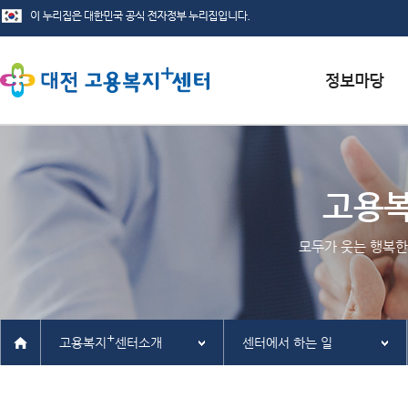
서식자료실
채용정보
고용
인재정보
모두가 웃는 행복한
관련사이트
+
고용복지
센터소개
센터에서 하는 일