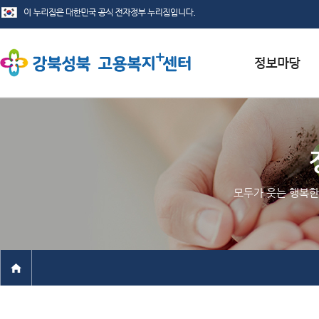
서식자료실
채용정보
인재정보
모두가 웃는 행복한
관련사이트