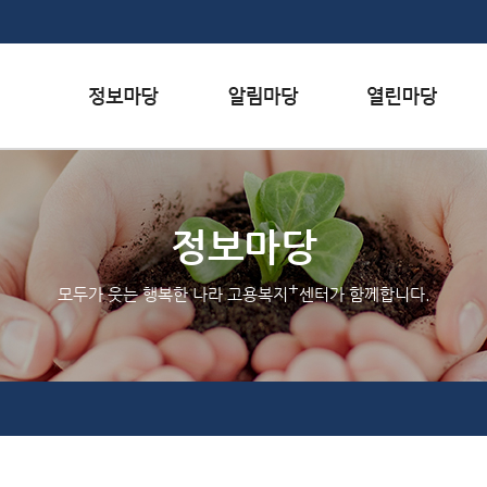
본문내용 바로가기
하단메뉴 가기
서식자료실
행사일정
자주하는 질문
채용정보
공지사항
질문하기
정보마당
인재정보
홍보/보도자료실
칭찬하기
+
모두가 웃는 행복한 나라 고용복지
센터가 함께합니다.
관련사이트
불친절 신고하기