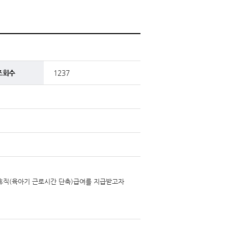
조회수
1237
아휴직(육아기 근로시간 단축)급여를 지급받고자