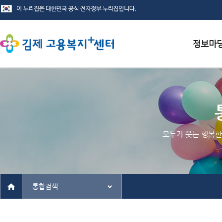
서식자료
채용정보
인재정보
모두가 웃는 행복한
관련사이
통합검색