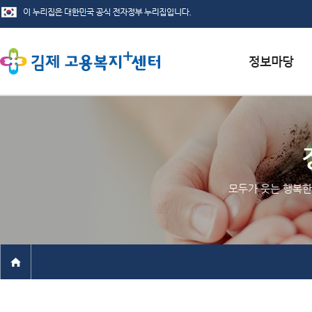
서식자료실
채용정보
인재정보
모두가 웃는 행복한
관련사이트