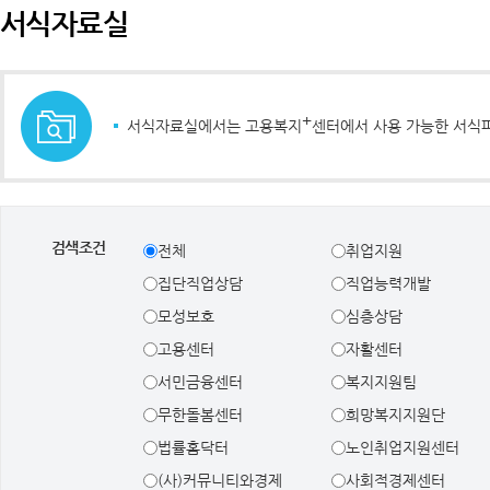
서식자료실
+
서식자료실에서는 고용복지
센터에서 사용 가능한 서식
검색조건
전체
취업지원
집단직업상담
직업능력개발
모성보호
심층상담
고용센터
자활센터
서민금융센터
복지지원팀
무한돌봄센터
희망복지지원단
법률홈닥터
노인취업지원센터
(사)커뮤니티와경제
사회적경제센터