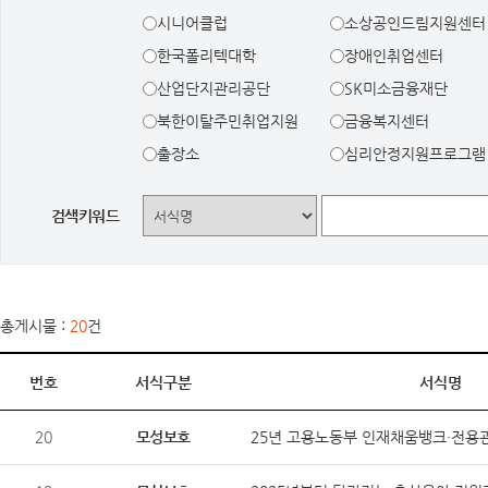
시니어클럽
소상공인드림지원센터
한국폴리텍대학
장애인취업센터
산업단지관리공단
SK미소금융재단
북한이탈주민취업지원
금융복지센터
출장소
심리안정지원프로그램
검색키워드
총게시물 :
20
건
번호
서식구분
서식명
20
모성보호
25년 고용노동부 인재채움뱅크·전용관