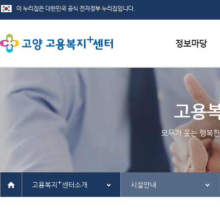
서식자료실
채용정보
고용
인재정보
모두가 웃는 행복한
관련사이트
+
고용복지
센터소개
시설안내