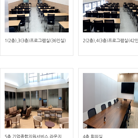
1(2층),3(3층)프로그램실(36인실)
2(2층),4(3층)프로그램실(42
5층 기업종합지원서비스 라운지
4층 회의실