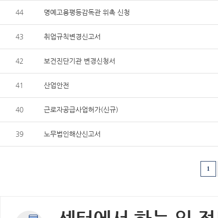
44
명예고용평등감독관 위촉 신청
43
취업규칙변경신고서
42
보건진단기관 변경신청서
41
산업안전
40
근로자공급사업허가(신규)
39
노무법인해산신고서
1