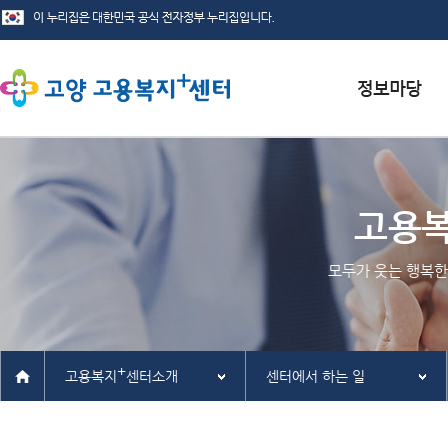
서식자료실
채용정보
고용
인재정보
모두가 웃는 행복한
관련사이트
+
고용복지
센터소개
센터에서 하는 일