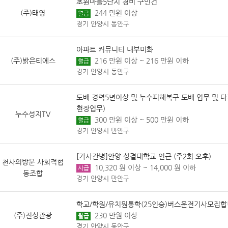
초원마을5단지 경비 구인건
(주)태영
244 만원 이상
월급
경기 안양시 동안구
아파트 커뮤니티 내부미화
(주)밝은티에스
216 만원 이상 ~ 216 만원 이하
월급
경기 안양시 동안구
도배 경력5년이상 및 누수피해복구 도배 업무 및 다
현장업무)
누수성지TV
300 만원 이상 ~ 500 만원 이하
월급
경기 안양시 만안구
[가사간병]안양 성결대학교 인근 (주2회 오후)
천사의방문 사회적협
10,320 원 이상 ~ 14,000 원 이하
시급
동조합
경기 안양시 만안구
학교/학원/유치원통학(25인승)버스운전기사모집합
(주)진성관광
230 만원 이상
월급
경기 안양시 동안구