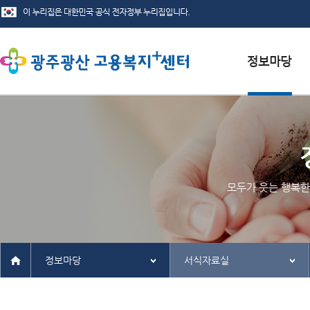
서식자료실
채용정보
인재정보
모두가 웃는 행복한
관련사이트
정보마당
서식자료실