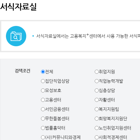
서식자료실
+
서식자료실에서는 고용복지
센터에서 사용 가능한 서식
검색조건
전체
취업지원
집단직업상담
직업능력개발
모성보호
심층상담
고용센터
자활센터
서민금융센터
복지지원팀
무한돌봄센터
희망복지지원단
법률홈닥터
노인취업지원센터
(사)커뮤니티와경제
사회적경제센터