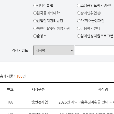
시니어클럽
소상공인드림지원센터
한국폴리텍대학
장애인취업센터
산업단지관리공단
SK미소금융재단
북한이탈주민취업지원
금융복지센터
출장소
심리안정지원프로그램
검색키워드
총게시물 :
188
건
번호
서식구분
서식명
188
고용안정사업
2026년 지역고용촉진지원금 안내 자